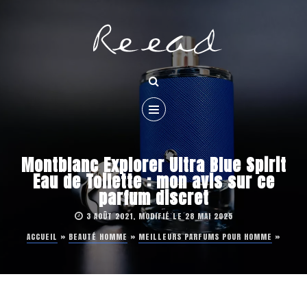
Montblanc Explorer Ultra Blue Spirit
Eau de Toilette : mon avis sur ce
parfum discret
3 AOÛT 2021, MODIFIÉ LE 28 MAI 2025
ACCUEIL
»
BEAUTÉ HOMME
»
MEILLEURS PARFUMS POUR HOMME
»