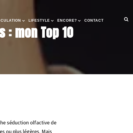
SCULATION
LIFESTYLE
ENCORE?
CONTACT
s : mon Top 10
uche séduction olfactive de
s ou plus légères. Mais