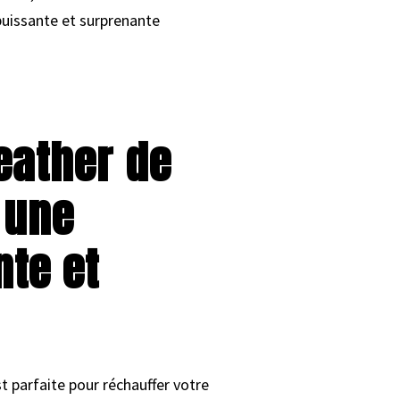
puissante et surprenante
eather de
 une
te et
 parfaite pour réchauffer votre