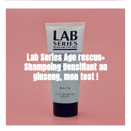
Lab Series Age rescue+
Shampoing Densifiant au
ginseng, mon test !