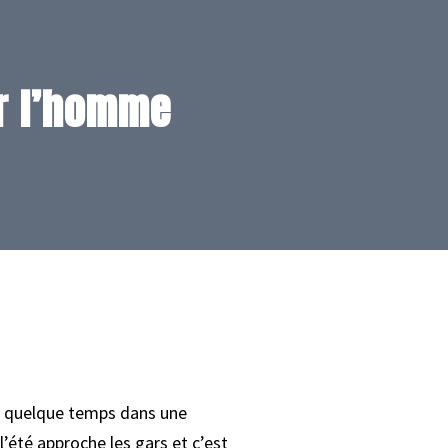
ur l’homme
 a quelque temps dans une
l’été approche les gars et c’est