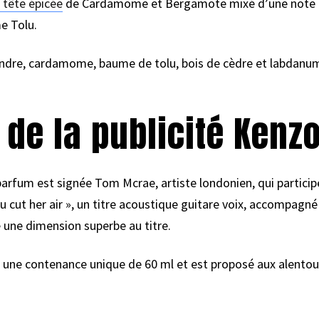
 tête épicée
de Cardamome et Bergamote mixé d’une note de
e Tolu.
ndre, cardamome, baume de tolu, bois de cèdre et labdanum
.
de la publicité Kenz
 parfum est signée Tom Mcrae, artiste londonien, qui partici
u cut her air », un titre acoustique guitare voix, accompag
 une dimension superbe au titre.
 une contenance unique de 60 ml et est proposé aux alento