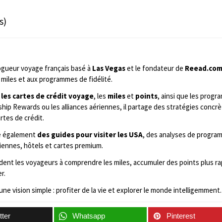
s)
ogueur voyage français basé à
Las Vegas
et le fondateur de
Reead.co
miles et aux programmes de fidélité.
 les cartes de crédit voyage
, les
miles
et
points
, ainsi que les prog
ip Rewards ou les alliances aériennes, il partage des stratégies concrè
rtes de crédit.
ie également
des guides pour visiter les USA
, des analyses de program
iennes, hôtels et cartes premium.
aident les voyageurs à comprendre les miles, accumuler des points plus 
r.
une vision simple : profiter de la vie et explorer le monde intelligemment.
tter
Whatsapp
Pinterest