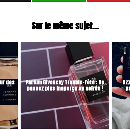
Sur le même sujet...
our des
Parfum Givenchy Trouble-Fête : Ne
Az
passez plus inaperçu en soirée !
p