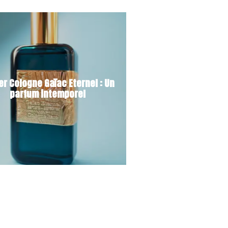
ier Cologne Gaïac Eternel : Un
parfum intemporel