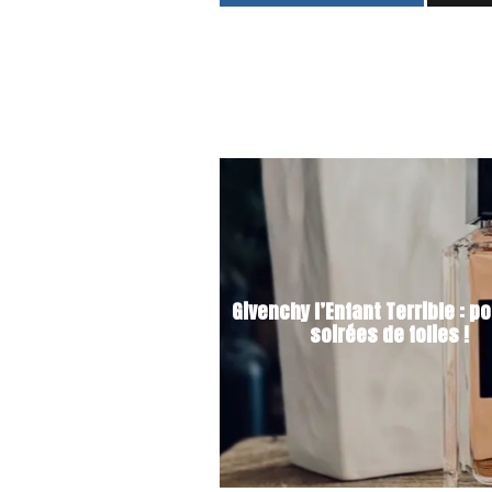
Givenchy l’Enfant Terrible : p
soirées de folies !