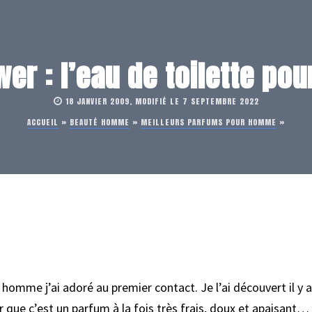
er : l’eau de toilette po
18 JANVIER 2009, MODIFIÉ LE 7 SEPTEMBRE 2022
ACCUEIL
»
BEAUTÉ HOMME
»
MEILLEURS PARFUMS POUR HOMME
»
omme j’ai adoré au premier contact. Je l’ai découvert il y
er que c’est un parfum à la fois très frais, doux et apaisant… 