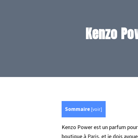
Kenzo Pow
Sommaire
[
voir
]
Kenzo Power est un parfum pour h
boutique à
Paris
, et je dois avou