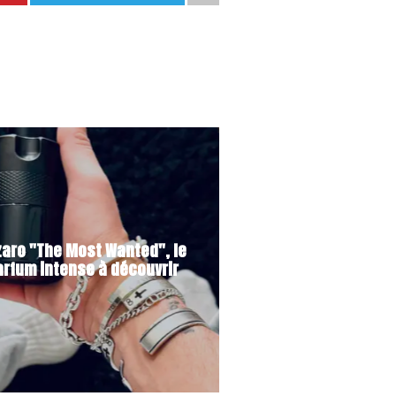
zaro "The Most Wanted", le
arfum intense à découvrir