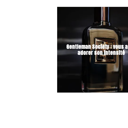
Gentleman Society : vous a
adorer son intensité