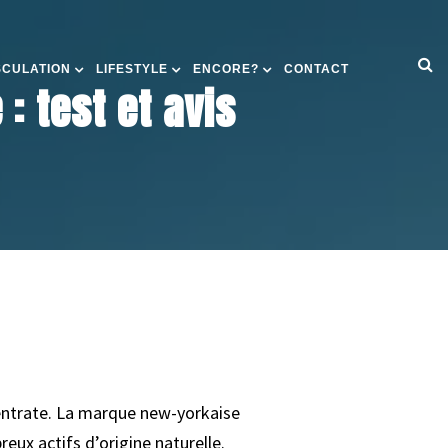
SCULATION
LIFESTYLE
ENCORE?
CONTACT
: test et avis
centrate. La marque new-yorkaise
ux actifs d’origine naturelle.