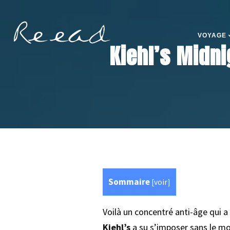
VOYAGE
Kiehl’s Midni
Sommaire
[
voir
]
Voilà un concentré anti-âge qui a
Kiehl’s
a su s’imposer sans le mo