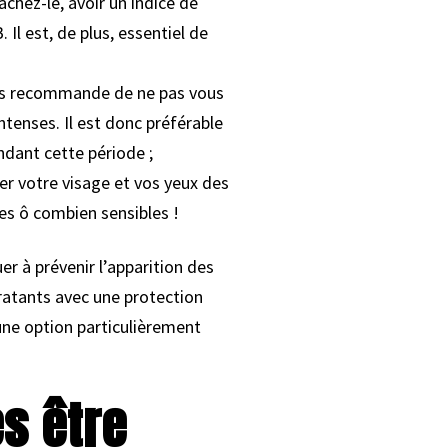
achez-le, avoir un indice de
Il est, de plus, essentiel de
vous recommande de ne pas vous
intenses. Il est donc préférable
dant cette période ;
er votre visage et vos yeux des
nes ô combien sensibles !
r à prévenir l’apparition des
atants avec une protection
une option particulièrement
s être