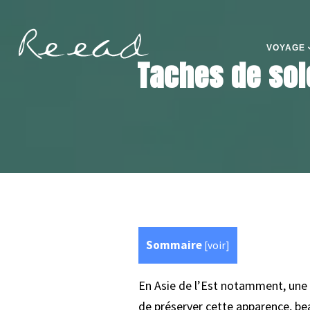
VOYAGE
Taches de sole
Sommaire
[
voir
]
En Asie de l’Est notamment, une 
de préserver cette apparence, be