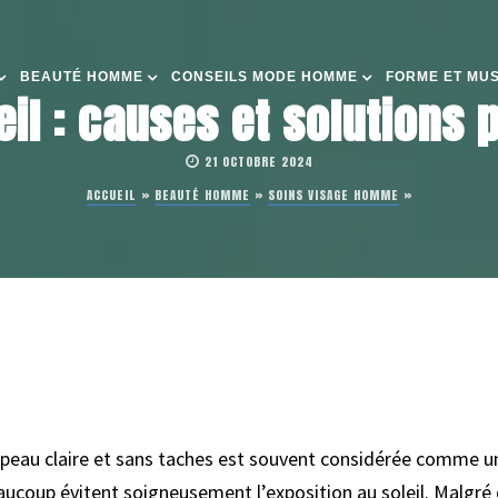
BEAUTÉ HOMME
CONSEILS MODE HOMME
FORME ET MU
il : causes et solutions p
21 OCTOBRE 2024
ACCUEIL
»
BEAUTÉ HOMME
»
SOINS VISAGE HOMME
»
peau claire et sans taches est souvent considérée comme u
aucoup évitent soigneusement l’exposition au soleil. Malgré