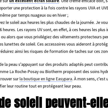
se sur
un excellent écran solaire
. Une crème efficace doit, s
porter une protection à la fois contre les rayons UVA et UVB. 
 même par temps nuageux ou en hiver ;
vez le soleil aux heures les plus chaudes de la journée. Je 
6 heures. Les rayons UV sont, en effet, à ces heures les plus 
ou alors que vous privilégiez des vêtements protecteurs pen
s lunettes de soleil. Ces accessoires vous aideront à protég
 réduirez ainsi les risques de formation de taches sur ces zo
e la peau s’appuyant sur des produits adaptés peut contribue
omme La Roche-Posay ou Biotherm proposent des soins hydr
trouver sur
la boutique en ligne Easypara
. À mon sens, c’est 
fier leur routine tout en protégeant leur peau.
de soleil peuvent-elle