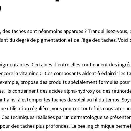
?
, des taches sont néanmoins apparues ? Tranquillisez-vous, p
dant du degré de pigmentation et de l’âge des taches. Voic
gmentantes. Certaines d’entre elles contiennent des ingréd
 encore la vitamine C. Ces composants aident à éclaircir les t
r exemple, propose des produits spécialement formulés pour c
ues. Ils contiennent des acides alpha-hydroxy ou des rétinoïde
ant ainsi à estomper les taches de soleil au fil du temps. Soy
e utilisation régulière, vous pourrez toutefois constater une
s. Ces techniques réalisées par un dermatologue se présent
pour des taches plus profondes. Le peeling chimique permet, 