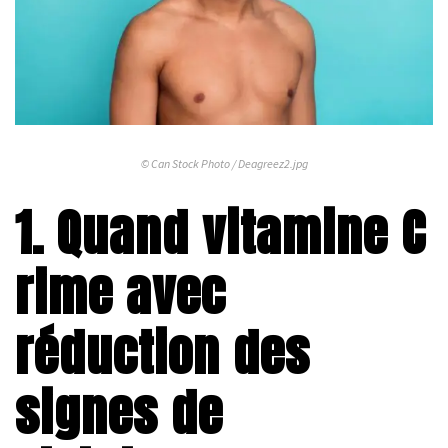
© Can Stock Photo / Deagreez2.jpg
1. Quand vitamine C
rime avec
réduction des
signes de