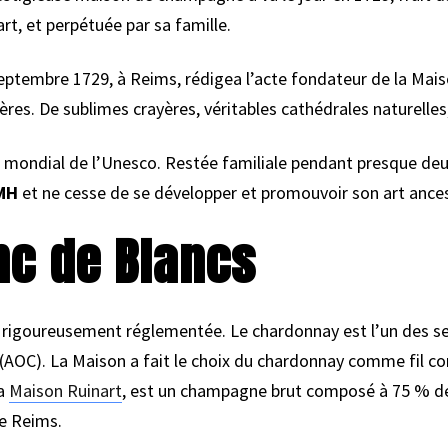
t, et perpétuée par sa famille.
 septembre 1729, à Reims, rédigea l’acte fondateur de la Maiso
ères. De sublimes crayères, véritables cathédrales naturelles,
 mondial de l’Unesco. Restée familiale pendant presque deux
MH
et ne cesse de se développer et promouvoir son art ancest
nc de Blancs
rigoureusement réglementée. Le chardonnay est l’un des se
 (AOC). La Maison a fait le choix du chardonnay comme fil c
la
Maison Ruinart
, est un champagne brut composé à 75 % de
e Reims.