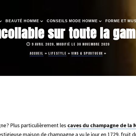
BEAUTÉ HOMME
CONSEILS MODE HOMME
FORME ET MU
incollable sur toute la 
9 AVRIL 2020, MODIFIÉ LE 30 NOVEMBRE 2020
ACCUEIL
»
LIFESTYLE
»
VINS & SPIRITUEUX
»
e ? Plus particulièrement les
caves du champagne de la M
restigieuse maison de champagne a vu le jour en 1729, fruit 