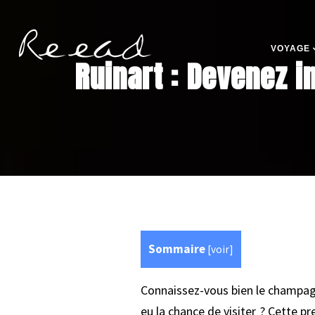
VOYAGE
Ruinart : Devenez 
Sommaire
[
voir
]
Connaissez-vous bien le champagn
eu la chance de visiter ? Cette p