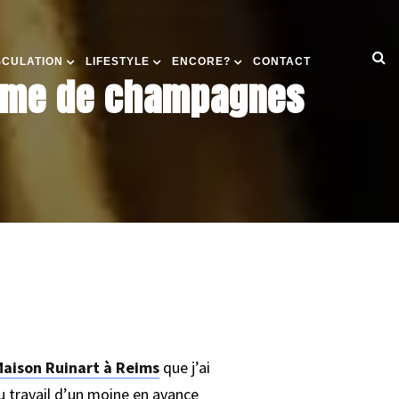
SCULATION
LIFESTYLE
ENCORE?
CONTACT
gamme de champagnes
aison Ruinart à Reims
que j’ai
du travail d’un moine en avance