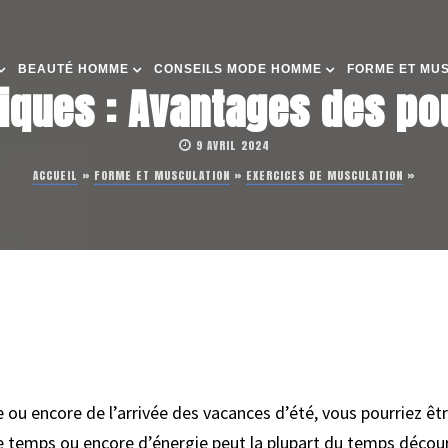
BEAUTÉ HOMME
CONSEILS MODE HOMME
FORME ET MU
iques : Avantages des po
9 AVRIL 2024
ACCUEIL
»
FORME ET MUSCULATION
»
EXERCICES DE MUSCULATION
»
 ou encore de l’arrivée des vacances d’été, vous pourriez êtr
e temps ou encore d’énergie peut la plupart du temps décou