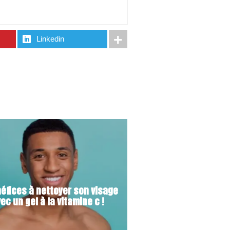
Linkedin
éfices à nettoyer son visage
ec un gel à la vitamine c !