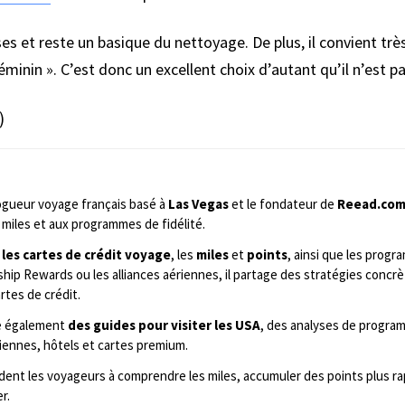
ses et reste un basique du nettoyage. De plus, il convient tr
minin ». C’est donc un excellent choix d’autant qu’il n’est pa
)
ogueur voyage français basé à
Las Vegas
et le fondateur de
Reead.co
miles et aux programmes de fidélité.
 les cartes de crédit voyage
, les
miles
et
points
, ainsi que les prog
ip Rewards ou les alliances aériennes, il partage des stratégies concrè
rtes de crédit.
ie également
des guides pour visiter les USA
, des analyses de program
iennes, hôtels et cartes premium.
aident les voyageurs à comprendre les miles, accumuler des points plus 
r.