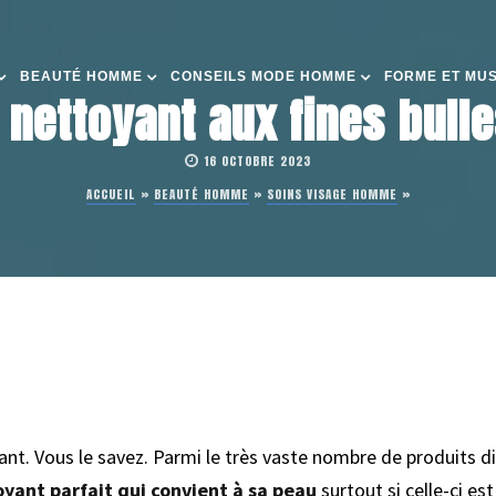
BEAUTÉ HOMME
CONSEILS MODE HOMME
FORME ET MU
 nettoyant aux fines bulle
16 OCTOBRE 2023
ACCUEIL
»
BEAUTÉ HOMME
»
SOINS VISAGE HOMME
»
nt. Vous le savez. Parmi le très vaste nombre de produits di
yant parfait qui convient à sa peau
surtout si celle-ci est