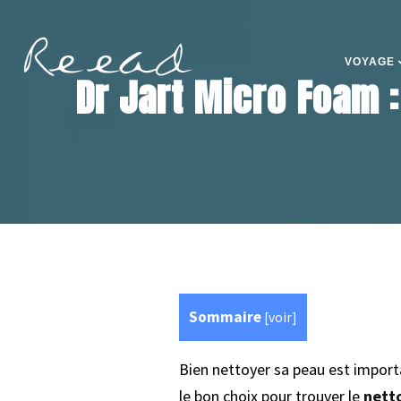
VOYAGE
Dr Jart Micro Foam :
Sommaire
[
voir
]
Bien nettoyer sa peau est importa
le bon choix pour trouver le
netto