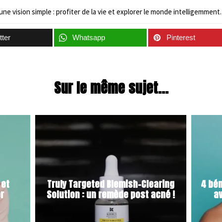
une vision simple : profiter de la vie et explorer le monde intelligemment.
tter
Whatsapp
Pinterest
Sur le même sujet...
 et
Truly Targeted Blemish-Clearing
4 bén
er
Solution : un remède post acné !
av