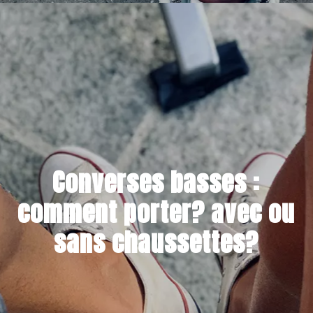
8 DÉCEMBRE 2022
Converses basses :
comment porter? avec ou
sans chaussettes?