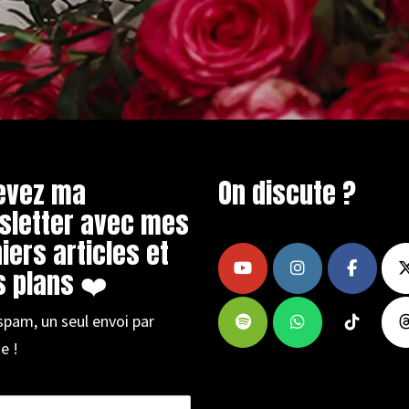
evez ma
On discute ?
sletter avec mes
iers articles et
 plans ❤️
spam, un seul envoi par
e !