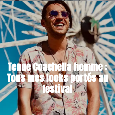
17 NOVEMBRE 2020
Tenue Coachella homme :
Tous mes looks portés au
festival