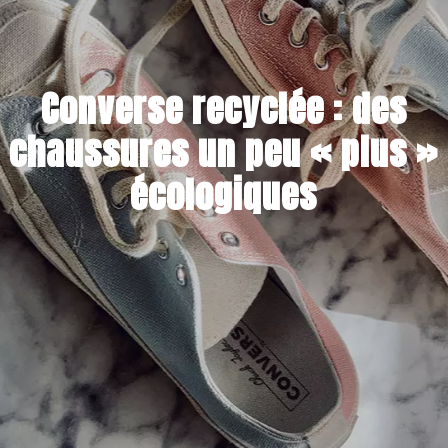
Converse recyclée : des
chaussures un peu « plus »
écologiques