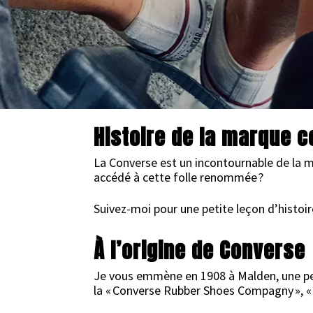
14 JANVIER 2020
Histoire de la marque 
La Converse est un incontournable de la 
accédé à cette folle renommée ?
Suivez-moi pour une petite leçon d’histo
À l’origine de Converse
Je vous emmène en 1908 à Malden, une peti
la « Converse Rubber Shoes Compagny », «