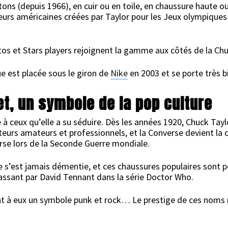
 tons (depuis 1966), en cuir ou en toile, en chaussure haute o
uleurs américaines créées par Taylor pour les Jeux olympiques
tos et Stars players rejoignent la gamme aux côtés de la Chu
ue est placée sous le giron de
Nike
en 2003 et se porte très b
t, un symbole de la pop culture
e à ceux qu’elle a su séduire. Dès les années 1920, Chuck Ta
rs amateurs et professionnels, et la Converse devient la ch
erse lors de la Seconde Guerre mondiale.
 s’est jamais démentie, et ces chaussures populaires sont p
ssant par David Tennant dans la série Doctor Who.
à eux un symbole punk et rock… Le prestige de ces noms reja