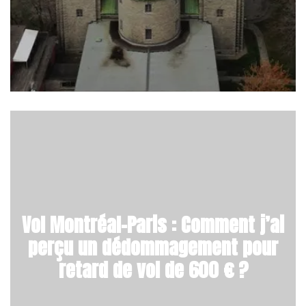
Vol Montréal-Paris : Comment j’ai
perçu un dédommagement pour
retard de vol de 600 € ?