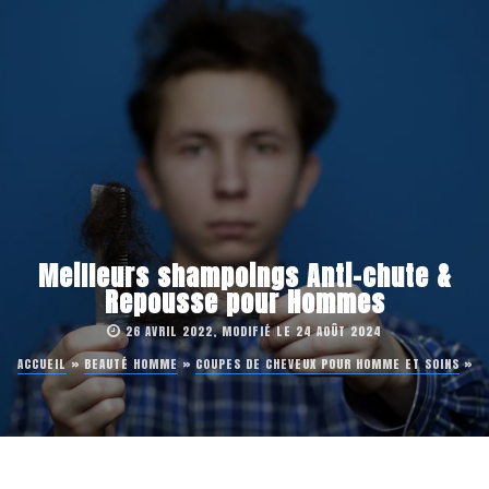
Meilleurs shampoings Anti-chute &
Repousse pour Hommes
26 AVRIL 2022, MODIFIÉ LE 24 AOÛT 2024
ACCUEIL
»
BEAUTÉ HOMME
»
COUPES DE CHEVEUX POUR HOMME ET SOINS
»