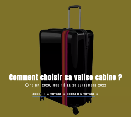
Comment choisir sa valise cabine ?
13 MAI 2020, MODIFIÉ LE 28 SEPTEMBRE 2022
ACCUEIL
»
VOYAGE
»
CONSEILS VOYAGE
»