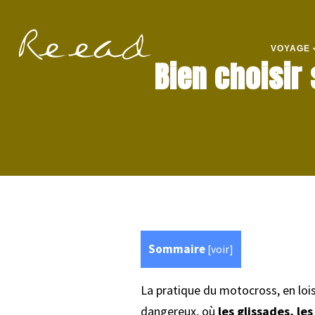
VOYAGE
Bien choisir
Sommaire
[
voir
]
La pratique du motocross, en loisi
dangereux, où
les glissades, les