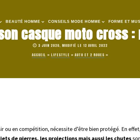
BEAUTÉ HOMME
CONSEILS MODE HOMME
FORME ET MU
 son casque moto cross :
3 JUIN 2020, MODIFIÉ LE 12 AVRIL 2022
ACCUEIL
»
LIFESTYLE
»
AUTO ET 2 ROUES
»
r ou en compétition, nécessite d’être bien protégé. En effet, 
 jets de pierres, les projections mais aussi les chutes
son