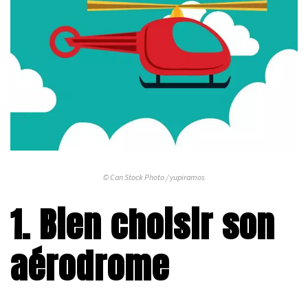
© Can Stock Photo / yupiramos
1. Bien choisir son
aérodrome