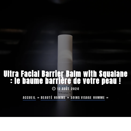
Ultra Facial Barrier Balm with Squalane
: le baume barrière de votre peau !
12 AOÛT 2024
ACCUEIL
»
BEAUTÉ HOMME
»
SOINS VISAGE HOMME
»