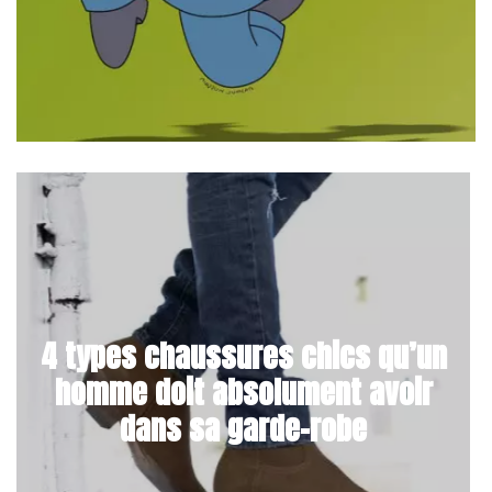
4 types chaussures chics qu’un
homme doit absolument avoir
dans sa garde-robe