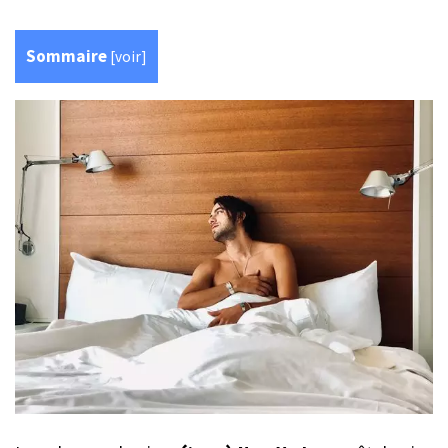
Sommaire
[
voir
]