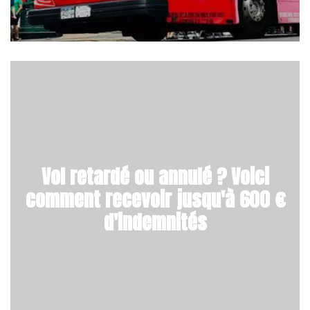
Vol retardé ou annulé ? Voici
comment recevoir jusqu'à 600 €
d'indemnités‎