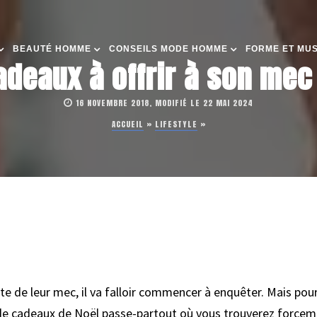
BEAUTÉ HOMME
CONSEILS MODE HOMME
FORME ET MU
adeaux à offrir à son mec
16 NOVEMBRE 2018, MODIFIÉ LE 22 MAI 2024
ACCUEIL
»
LIFESTYLE
»
iste de leur mec, il va falloir commencer à enquêter. Mais po
e de cadeaux de Noël passe-partout où vous trouverez forceme