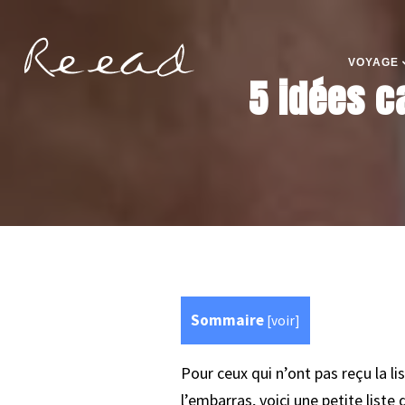
VOYAGE
5 idées c
Sommaire
[
voir
]
Pour ceux qui n’ont pas reçu la l
l’embarras, voici une petite list