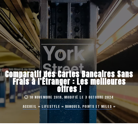
Comparatif des Cartes Bancaires Sans
Frais à l’Étranger : Les meilleures
offres !
10 NOVEMBRE 2018, MODIFIÉ LE 3 OCTOBRE 2024
ACCUEIL
»
LIFESTYLE
»
BANQUES, POINTS ET MILES
»