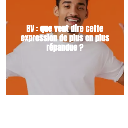
BV : que veut dire cette
expression de plus en plus
répandue ?