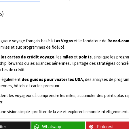
s)
ogueur voyage français basé à
Las Vegas
et le fondateur de
Reead.co
miles et aux programmes de fidélité.
 les cartes de crédit voyage
, les
miles
et
points
, ainsi que les prog
ip Rewards ou les alliances aériennes, il partage des stratégies concrè
rtes de crédit.
ie également
des guides pour visiter les USA
, des analyses de program
iennes, hôtels et cartes premium.
aident les voyageurs à comprendre les miles, accumuler des points plus 
r.
une vision simple : profiter de la vie et explorer le monde intelligemment.
tter
Whatsapp
Pinterest