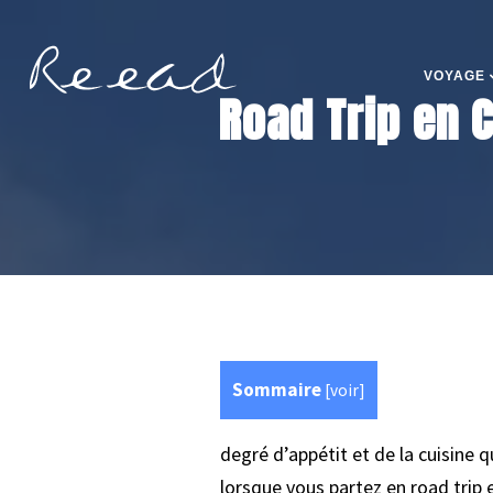
VOYAGE
Road Trip en C
Sommaire
[
voir
]
degré d’appétit et de la cuisine
lorsque vous partez en road trip 