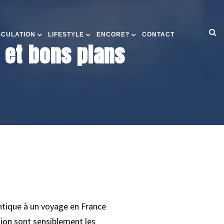
SCULATION
LIFESTYLE
ENCORE?
CONTACT
t et bons plans
ntique à un voyage en France
tion sont sensiblement les