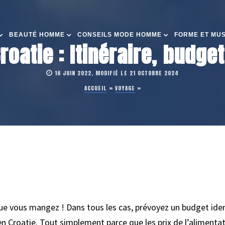
BEAUTÉ HOMME
CONSEILS MODE HOMME
FORME ET MU
roatie : Itinéraire, budge
16 JUIN 2022, MODIFIÉ LE 21 OCTOBRE 2024
ACCUEIL
»
VOYAGE
»
 que vous mangez ! Dans tous les cas, prévoyez un budget ide
en Croatie. Tout simplement parce que les prix de l’alimenta