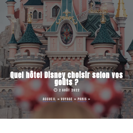
Quel hôtel Disney choisir selon vos
goûts ?
2 AOÛT 2022
ACCUEIL
»
VOYAGE
»
PARIS
»