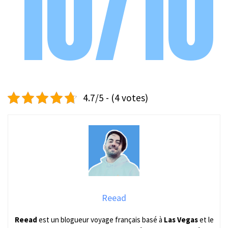
10/10
4.7/5 - (4 votes)
Reead
Reead
est un blogueur voyage français basé à
Las Vegas
et le