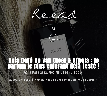
Bois Doré de Van Cleef & Arpels : le
parfum le plus enivrant déjà testé !
10 MARS 2022, MODIFIÉ LE 14 JUIN 2024
ACCUEIL
»
BEAUTÉ HOMME
»
MEILLEURS PARFUMS POUR HOMME
»