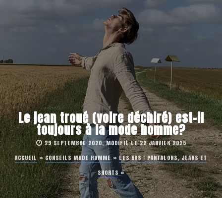
Le jean troué (voire déchiré) est-il
toujours à la mode homme?
29 SEPTEMBRE 2020, MODIFIÉ LE 22 JANVIER 2025
ACCUEIL
»
CONSEILS MODE HOMME
»
LES BAS : PANTALONS, JEANS ET
SHORTS
»