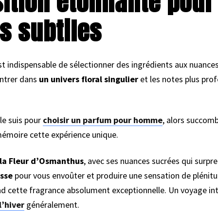
ition étonnante pour
s subtiles
st indispensable de sélectionner des ingrédients aux nuances
entrer dans
un univers floral singulier
et les notes plus prof
 le suis pour
choisir un parfum pour homme
, alors succomb
mémoire cette expérience unique.
la Fleur d’Osmanthus
, avec ses nuances sucrées qui surpre
asse
pour vous envoûter et produire une sensation de plénitud
nd cette fragrance absolument exceptionnelle. Un voyage int
’hiver
généralement.