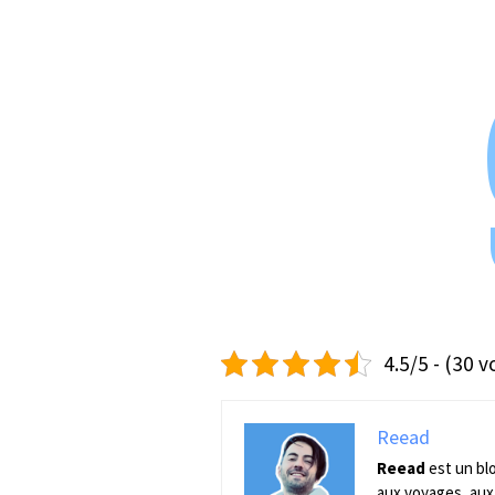
4.5/5 - (30 v
Reead
Reead
est un bl
aux voyages, aux 