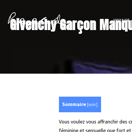
Givenchy Garçon Manqué
VOYAGE
Sommaire
[
voir
]
Vous voulez vous affranchir des c
féminine et sensuelle que fort e