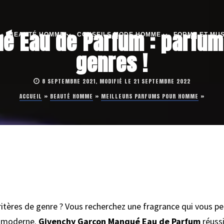
 Eau de Parfum : parfum 
BEAUTÉ HOMME
CONSEILS MODE HOMME
FORME ET MU
genres !
8 SEPTEMBRE 2021, MODIFIÉ LE 21 SEPTEMBRE 2022
ACCUEIL
»
BEAUTÉ HOMME
»
MEILLEURS PARFUMS POUR HOMME
»
ritères de genre ? Vous recherchez une fragrance qui vous pe
t moderne.
Givenchy Garçon Manqué Eau de Parfum
réussi