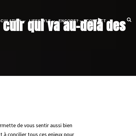
cuir qui va au-delà des
SCULATION
LIFESTYLE
ENCORE?
CONTACT
rmette de vous sentir aussi bien
t à concilier tous ces enjeux pour