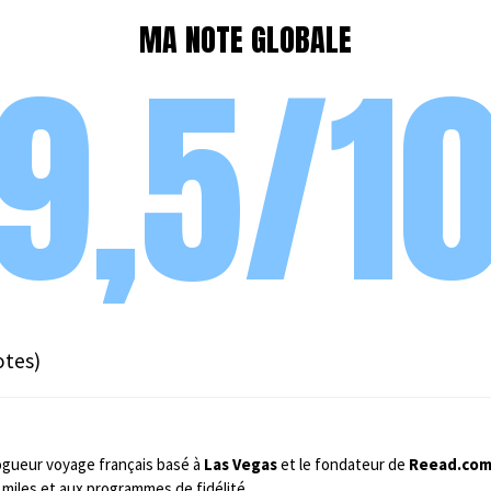
MA NOTE GLOBALE
9,5/1
otes)
ogueur voyage français basé à
Las Vegas
et le fondateur de
Reead.co
miles et aux programmes de fidélité.