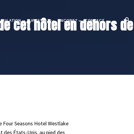
de cet hôtel en dehors de
SCULATION
LIFESTYLE
ENCORE?
CONTACT
 le Four Seasons Hotel Westlake
st des États-Unis, au pied des