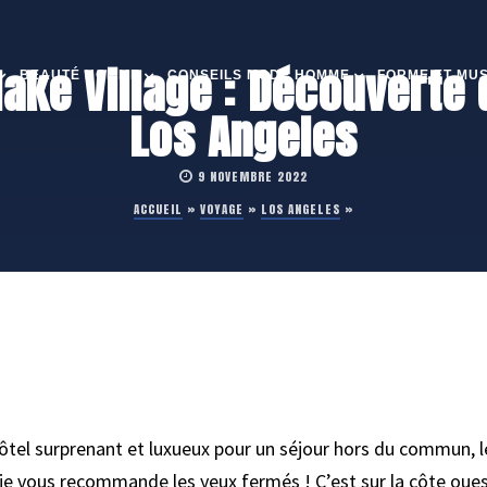
ake Village : Découverte 
BEAUTÉ HOMME
CONSEILS MODE HOMME
FORME ET MU
Los Angeles
9 NOVEMBRE 2022
ACCUEIL
»
VOYAGE
»
LOS ANGELES
»
 hôtel surprenant et luxueux pour un séjour hors du commun,
e je vous recommande les yeux fermés ! C’est sur la côte oue