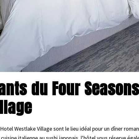
ants du Four Seasons
llage
otel Westlake Village sont le lieu idéal pour un dîner roman
 cuisine italienne au sushi japonais, l’hôtel vous réserve é