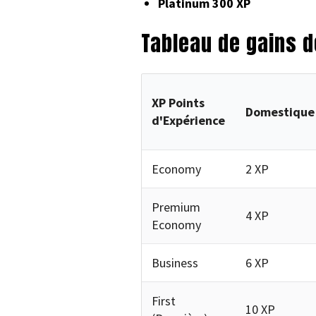
Platinum 300 XP
Tableau de gains d
XP Points
Domestique
d'Expérience
Economy
2 XP
Premium
4 XP
Economy
Business
6 XP
First
10 XP