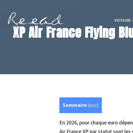
VOYAGE
XP Air France Flying Bl
Sommaire
[
voir
]
En 2026, pour chaque euro dépensé,
Air France XP par statut sont les 