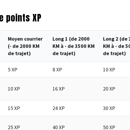
e points XP
Moyen courrier
Long 1 (de 2000
Long 2 (de
(- de 2000 KM
KM à - de 3500 KM
KM à - de 
de trajet)
de trajet)
de trajet)
5 XP
8 XP
10 XP
10 XP
16 XP
20 XP
15 XP
24 XP
30 XP
25 XP
40 XP
50 XP