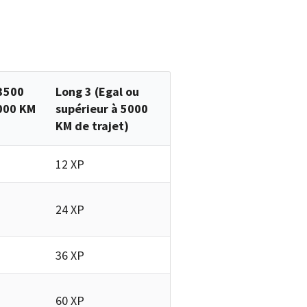
 3500
Long 3 (Egal ou
5000 KM
supérieur à 5000
KM de trajet)
12 XP
24 XP
36 XP
60 XP