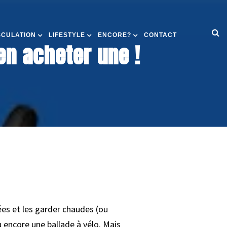
SCULATION
LIFESTYLE
ENCORE?
CONTACT
en acheter une !
ées et les garder chaudes (ou
u encore une ballade à vélo. Mais