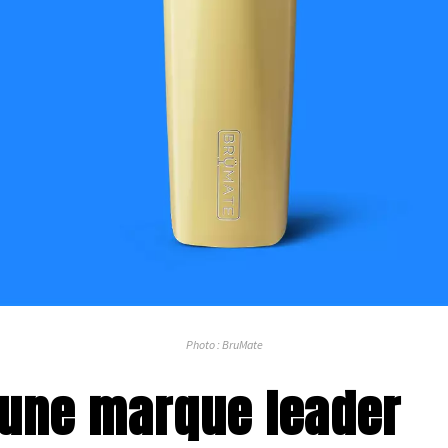
Photo : BruMate
 une marque leader