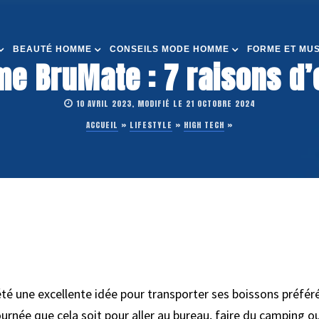
BEAUTÉ HOMME
CONSEILS MODE HOMME
FORME ET MU
e BruMate : 7 raisons d’
10 AVRIL 2023, MODIFIÉ LE 21 OCTOBRE 2024
ACCUEIL
»
LIFESTYLE
»
HIGH TECH
»
té une excellente idée pour transporter ses boissons préfér
ournée que cela soit pour aller au bureau, faire du camping o