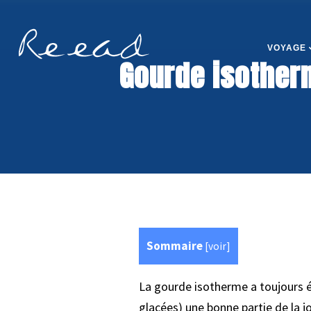
VOYAGE
Gourde isotherm
Sommaire
[
voir
]
La gourde isotherme a toujours é
glacées) une bonne partie de la j