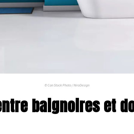
© Can Stock Photo / NiroDesign
 entre baignoires et d