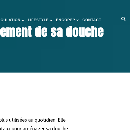
SCULATION
LIFESTYLE
ENCORE?
CONTACT
gement de sa douche
us utilisées au quotidien. Elle
amentaux pour aménager sa douche