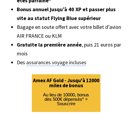
êtes parrainé*
Bonus annuel jusqu’à 40 XP et passer plus
vite au statut Flying Blue supérieur
Bagage en soute offert avec votre billet d’avion
AIR FRANCE ou KLM
Gratuite la première année
, puis 21 euros par
mois
Des
assurances voyage incluses
Amex AF Gold - Jusqu'à 12000
miles de bonus
Au lieu de 10000, bonus
dès 500€ dépensés* >
Souscrire