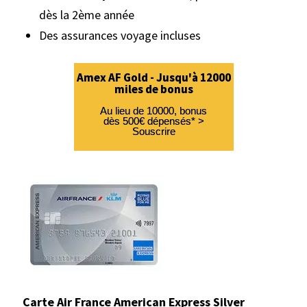
dès la 2ème année
Des assurances voyage incluses
Amex AF Gold - Jusqu'à 12000
miles de bonus
Au lieu de 10000, bonus
dès 500€ dépensés* >
Souscrire
Carte Air France American Express Silver