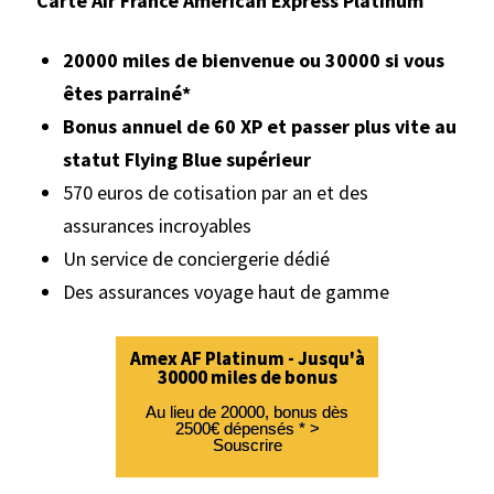
Carte Air France American Express Platinum
20000 miles de bienvenue ou 30000 si vous
êtes parrainé*
Bonus annuel de 60 XP et passer plus vite au
statut Flying Blue supérieur
570 euros de cotisation par an et des
assurances incroyables
Un service de conciergerie dédié
Des assurances voyage haut de gamme
Amex AF Platinum - Jusqu'à
30000 miles de bonus
Au lieu de 20000, bonus dès
2500€ dépensés * >
Souscrire