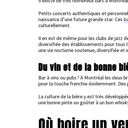
Il existe de très nombreux bars à Montréal
Petits concerts authentiques et personnels
naissance d’une future grande star. Ces
b
culturellement.
Il en est de même pour les clubs de jazz de
diversifiée des établissements pour tous l
une vie nocturne soutenue, diversifiée et 
Du vin et de la bonne bi
Bar à vins ou pubs ? À Montréal les deux b
pour la touche frenchie évidemment. Des p
La culture de la bière y est très développ
une bonne pinte ou goûter à un bon whisk
Où boire un ve