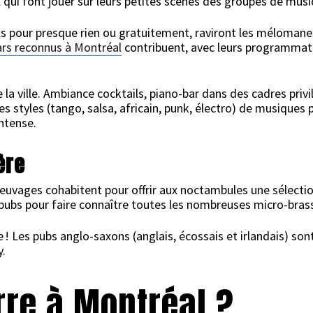
 qui font jouer sur leurs petites scènes des groupes de musi
 pour presque rien ou gratuitement, raviront les mélomanes. 
ars reconnus à Montréal
contribuent, avec leurs programmation
 la ville. Ambiance cocktails, piano-bar dans des cadres privil
es styles (tango, salsa, africain, punk, électro) de musique
intense.
ère
reuvages cohabitent pour offrir aux noctambules une sélection
ubs pour faire connaître toutes les nombreuses micro-brasse
ée ! Les pubs anglo-saxons (anglais, écossais et irlandais) s
y.
rre à Montréal ?