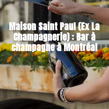
Maison Saint Paul (Ex La
Champagnerie) : Bar à
champagne à Montréal