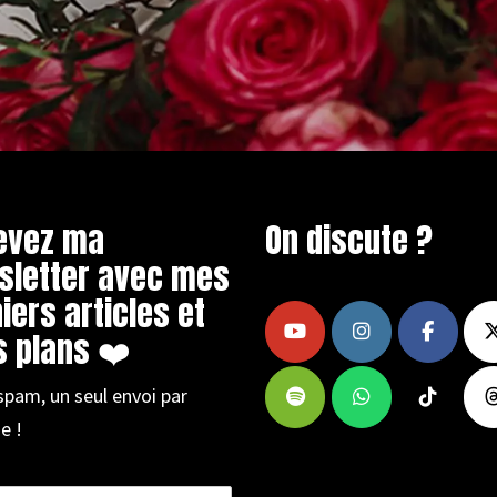
evez ma
On discute ?
sletter avec mes
iers articles et
 plans ❤️
spam, un seul envoi par
e !