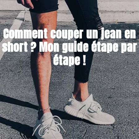
Comment couper un jean en
short ? Mon guide étape par
étape !