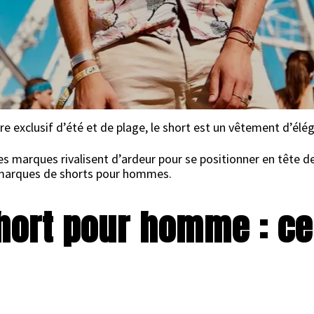
27 AVRIL 2018
exclusif d’été et de plage, le short est un vêtement d’élé
s marques rivalisent d’ardeur pour se positionner en tête de
s marques de shorts pour hommes.
short pour homme : ce 