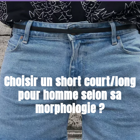
21 JUIN 2022
Choisir un short court/long
pour homme selon sa
morphologie ?