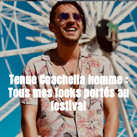
10 MAI 2021
Tenue Coachella homme :
Tous mes looks portés au
festival