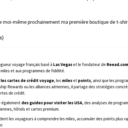
nce moi-même prochainement ma première boutique de t-shirts 
s)
ogueur voyage français basé à
Las Vegas
et le fondateur de
Reead.co
miles et aux programmes de fidélité.
 les cartes de crédit voyage
, les
miles
et
points
, ainsi que les prog
ip Rewards ou les alliances aériennes, il partage des stratégies concrè
rtes de crédit.
ie également
des guides pour visiter les USA
, des analyses de program
iennes, hôtels et cartes premium.
aident les voyageurs à comprendre les miles, accumuler des points plus 
r.