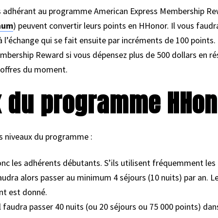
es adhérant au programme American Express Membership Rew
num
) peuvent convertir leurs points en HHonor. Il vous fau
 l’échange qui se fait ensuite par incréments de 100 points.
bership Reward si vous dépensez plus de 500 dollars en rés
s offres du moment.
x du programme HHon
ts niveaux du programme :
nc les adhérents débutants. S’ils utilisent fréquemment les h
 faudra alors passer au minimum 4 séjours (10 nuits) par an. 
nt est donné.
il faudra passer 40 nuits (ou 20 séjours ou 75 000 points) dan