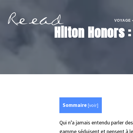
VOYAGE
Hilton Honors 
Sommaire
[
voir
]
Qui n’a jamais entendu parler des
gamme séduisent et pensent à leu