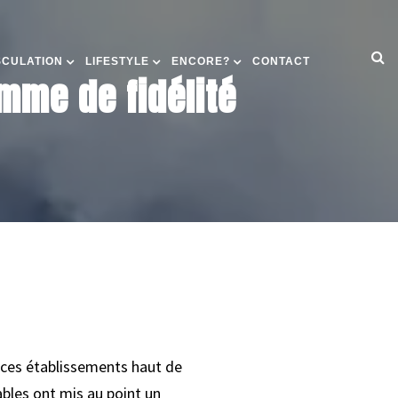
SCULATION
LIFESTYLE
ENCORE?
CONTACT
mme de fidélité
, ces établissements haut de
bles ont mis au point un