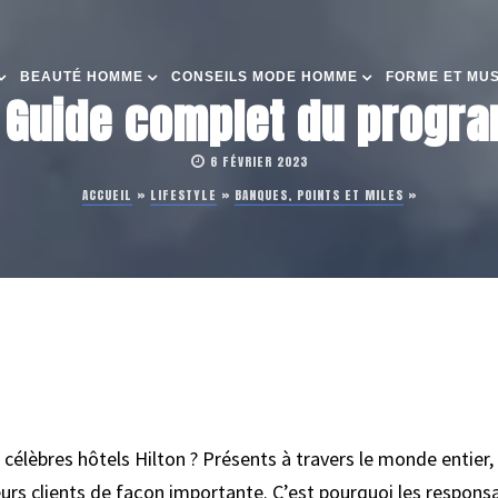
BEAUTÉ HOMME
CONSEILS MODE HOMME
FORME ET MU
: Guide complet du progra
6 FÉVRIER 2023
ACCUEIL
»
LIFESTYLE
»
BANQUES, POINTS ET MILES
»
 célèbres hôtels Hilton ? Présents à travers le monde entier
rs clients de façon importante. C’est pourquoi les responsa