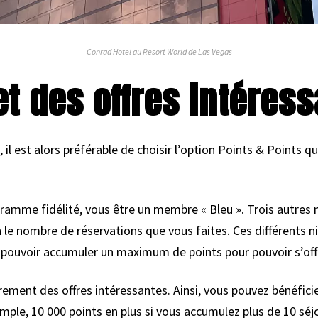
Conrad Hotel au Resort World de Las Vegas
et des offres intéres
 il est alors préférable de choisir l’option Points & Points 
amme fidélité, vous être un membre « Bleu ». Trois autres n
 le nombre de réservations que vous faites. Ces différents n
de pouvoir accumuler un maximum de points pour pouvoir s’off
ement des offres intéressantes. Ainsi, vous pouvez bénéficie
le, 10 000 points en plus si vous accumulez plus de 10 séjou