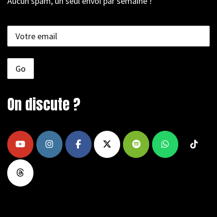
Aucun spam, un seul envoi par semaine !
On discute ?