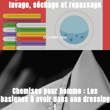
lavage, séchage et repassage
17 AVRIL 2022
Chemises pour homme : Les
basiques à avoir dans son dressing
!