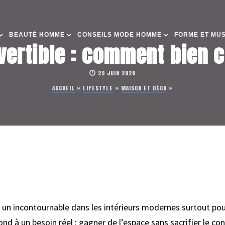
BEAUTÉ HOMME
CONSEILS MODE HOMME
FORME ET MU
vertible : comment bien c
29 JUIN 2026
ACCUEIL
»
LIFESTYLE
»
MAISON ET DÉCO
»
 un incontournable dans les intérieurs modernes surtout pou
ond à un besoin réel : gagner de l’espace sans sacrifier le con