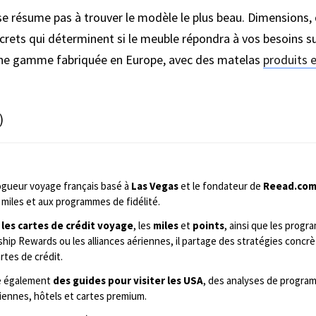
se résume pas à trouver le modèle le plus beau. Dimensions,
rets qui déterminent si le meuble répondra à vos besoins su
 une gamme fabriquée en Europe, avec des matelas
produits 
)
ogueur voyage français basé à
Las Vegas
et le fondateur de
Reead.co
miles et aux programmes de fidélité.
 les cartes de crédit voyage
, les
miles
et
points
, ainsi que les prog
ip Rewards ou les alliances aériennes, il partage des stratégies concrè
rtes de crédit.
ie également
des guides pour visiter les USA
, des analyses de program
iennes, hôtels et cartes premium.