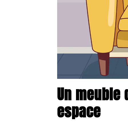
Un meuble d
espace