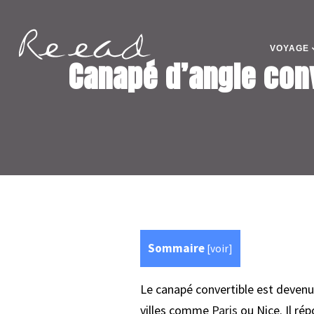
VOYAGE
Canapé d’angle con
Sommaire
[
voir
]
Le canapé convertible est devenu
villes comme
Paris
ou Nice. Il rép