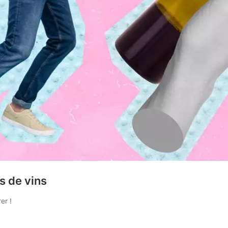
s de vins
er !